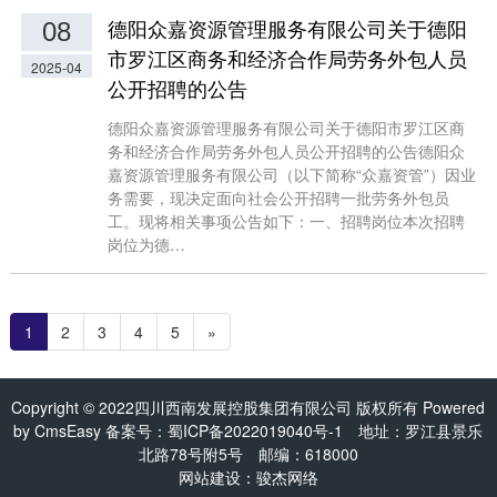
德阳众嘉资源管理服务有限公司关于德阳
08
市罗江区商务和经济合作局劳务外包人员
2025-04
公开招聘的公告
德阳众嘉资源管理服务有限公司关于德阳市罗江区商
务和经济合作局劳务外包人员公开招聘的公告德阳众
嘉资源管理服务有限公司（以下简称“众嘉资管”）因业
务需要，现决定面向社会公开招聘一批劳务外包员
工。现将相关事项公告如下：一、招聘岗位本次招聘
岗位为德…
1
2
3
4
5
»
Copyright © 2022四川西南发展控股集团有限公司 版权所有 Powered
by
CmsEasy
备案号：
蜀ICP备2022019040号-1
地址：罗江县景乐
北路78号附5号 邮编：618000
网站建设：
骏杰网络