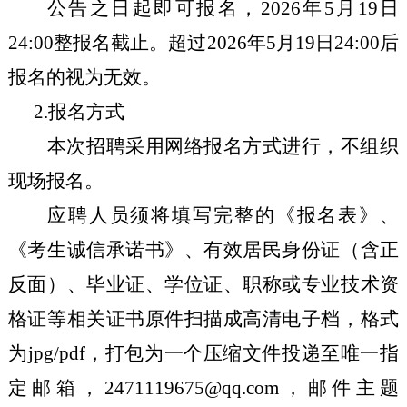
公告之日起即可
报
名，
202
6
年
5
月
19
日
24:00
整报
名截止。超过
2026
年
5
月
1
9
日
24:00
后
报
名
的视为无效
。
2.报名方式
本次招聘采用网络报名方式进行，不组织
现场报名。
应聘人员须将填写完整的《报名表》、
《考生诚信承诺书》、有效居民身份证（含正
反面）、毕业证、学位证、职称或专业技术资
格证等相关证书原件扫描成高清电子档，格式
为
jpg/pdf，打包为一个压缩文件投递至唯一指
定邮箱，
2471119675@
qq.com，邮件主题