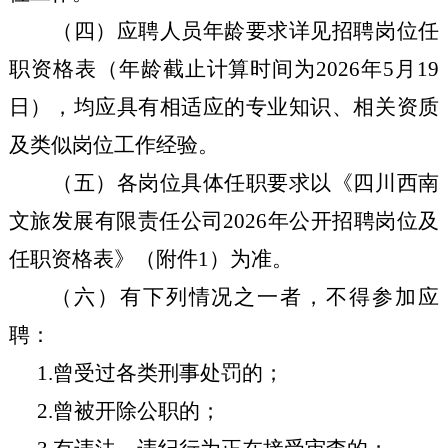
（
四
）
应聘人员年龄要求详见招聘岗位任
职资格
表
（年龄截止计算时间
为
202
6
年
5
月
19
日）
，均应具有相
适应的专业知识、相关资质
及类似岗位工作经验
。
（
五
）各岗位具体任职要求以《
四川西南
文旅发展有限责任公司
2026
年公开招聘岗位及
任职资格表
》（附件
1
）为准。
（六）
有下列情况之一者，不得参加应
聘：
1
.
曾受过各类刑事处罚的；
2
.
曾被开除公职的；