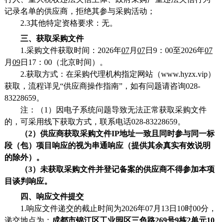
记录名单的供应商，拒绝其参与采购活动；
2.3其他特定资格要求：无。
三、获取采购文件
1.采购文件获取时间：2026年
07
月
07
日
9：00至2026年
07
月
09
日
17：00（北京时间）。
2
.获取方式：在采购代理机构指定网站（www.hyzx.vip）
获取，流程详见“供应商操作指南”，如有问题请咨询028-
83228659。
注：（
1）因电子系统问题导致无法正常获取采购文件
的，可采用线下获取方式，联系电话028-83228659。
（
2）供应商获取采购文件IP地址一致且同时参与同一标
段（包）项目响应的视为串通响应（提供其余真实有效说明
的除外）。
（
3）未获取采购文件并登记备案的供应商不得参加本项
目谈判响应。
四、响应文件提交
1.响应文件递交的截止时间为2026年
07
月
13
日
1
0
时
0
0分，
递交地点为：
成都市锦江区工业园区三色路
269号9栋2单元10