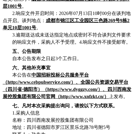
层1001号
。
2.响应文件开启时间：2026年
07
月
13
日
1
0
时
0
0分在谈判地
点开启。谈判地点：
成都市锦江区工业园区三色路
269号9栋2
单元10层1001号
。
3.逾期送达或未送达指定地点或密封不符合谈判文件要求
的响应
文件，采购人不予受理。
4.响应文件不接受邮寄。
五、公告期限
自本公告发布之日起
3个工作日。
六、其他补充事宜
本公告在
中国招标投标公共服务平台
（
http://www.cebpubservice.com/）、全国公共资源交易平台
（四川省·德阳市）（https://www.dyggzy.com/）、四川西南发
展控股集团有限公司官网（http://www.xnfzkt.cn/）
上发布。
七、凡对本次采购提出询问，请按以下方式联系。
1.采购人信息
名称：四川西南发展控股集团有限公司
地址：四川省德阳市罗江区景乐北路
78号附5号