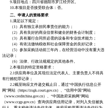
9.项目地点：四川省德阳市罗江经开区。
10.本项目是否接受联合体：否。
二、申请人的资格要求
1.满足以下规定：
（
1）具有独立承担民事责任的能力；
（
2）具有良好的商业信誉和健全的财务会计制度；
（
3）具有履行合同所必需的设备和专业技术能力；
（
4）有依法缴纳税收和社会保障资金的良好记录；
（
5）参加采购活动前三年内，在经营活动中没有重大违
法记录；
（
6）法律、行政法规规定的其他条件。
2.本项目的特定资格要求：
2.1供应商单位及其现任法定代表人、主要负责人不得具
有行贿犯罪记录；
2.2截至响应文件递交截止日，通过
“中国执行信息公开
网”
网站
（
https://zxgk.court.gov.cn）、
“信用中国”网站
（www.creditchina.gov.cn）、
“
中国政府采购网
”
网站
（
www.cc
gp.gov.cn）查询供应商信用记录，对列入失信被执
行人、重大税收违法失信主体、政府采购严重违法失信行为