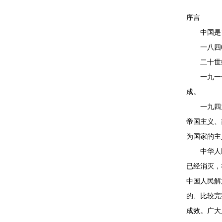
序言
中国是世
一八四0年
二十世纪
一九一一
成。
一九四九
帝国主义、
为国家的主
中华人民
已经消灭，
中国人民解
的、比较完
成效。广大